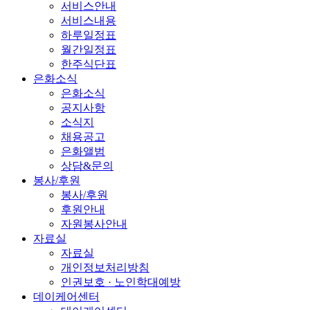
서비스안내
서비스내용
하루일정표
월간일정표
한주식단표
은화소식
은화소식
공지사항
소식지
채용공고
은화앨범
상담&문의
봉사/후원
봉사/후원
후원안내
자원봉사안내
자료실
자료실
개인정보처리방침
인권보호 · 노인학대예방
데이케어센터