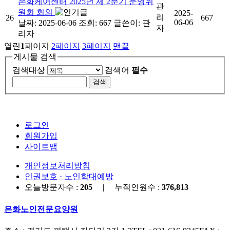
은화케어센터 2025년 제 2분기 운영위
관
원회 회의
2025-
리
26
667
06-06
날짜: 2025-06-06
조회: 667
글쓴이:
관
자
리자
열린
1
페이지
2
페이지
3
페이지
맨끝
게시물 검색
검색대상
검색어
필수
로그인
회원가입
사이트맵
개인정보처리방침
인권보호 · 노인학대예방
오늘방문자수 :
205
| 누적인원수 :
376,813
은화노인전문요양원