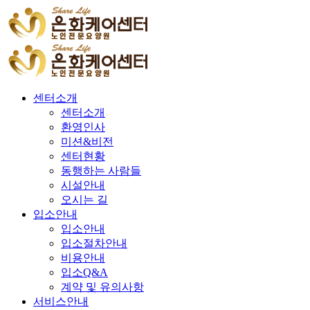
센터소개
센터소개
환영인사
미션&비전
센터현황
동행하는 사람들
시설안내
오시는 길
입소안내
입소안내
입소절차안내
비용안내
입소Q&A
계약 및 유의사항
서비스안내