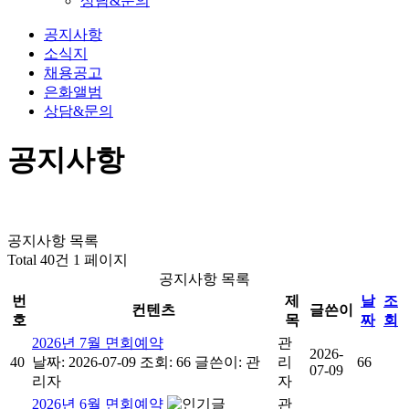
상담&문의
공지사항
소식지
채용공고
은화앨범
상담&문의
공지사항
공지사항 목록
Total 40건
1 페이지
공지사항 목록
번
제
날
조
컨텐츠
글쓴이
호
목
짜
회
2026년 7월 면회예약
관
2026-
40
날짜: 2026-07-09
조회: 66
글쓴이:
관
리
66
07-09
리자
자
2026년 6월 면회예약
관